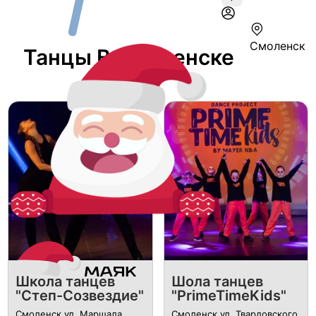
Смоленск
Танцы В Смоленске
Школа танцев
Шола танцев
"Степ-Созвездие"
"PrimeTimeKids"
Смоленск ул. Маршала
Смоленск ул. Твардовского,