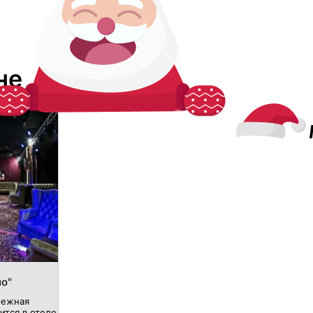
не
ио"
режная
ится в отеле