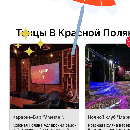
Танцы В Красной Поля
​Караоке-Бар "Vmeste ".
Ночной клуб "Мар
Красная Поляна Адлерский район,
Красная Поляна набе
с. Эстосадок, Сочи городской
Времена года 1, наход