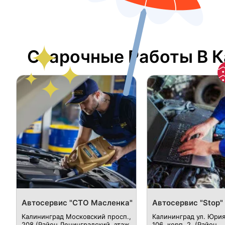
Сварочные Работы В 
Автосервис "СТО Масленка"
Автосервис "Stop"
Калининград Московский просп.,
Калининград ул. Юрия
208 (Район Ленинградский, этаж
106, корп. 2, (Район