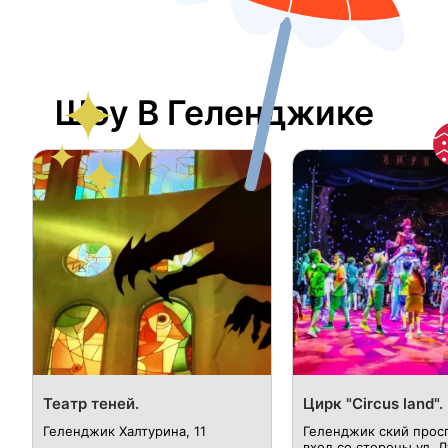
Шоу В Геленджике
Театр теней.
Цирк "Circus land".
Геленджик ​Халтурина, 11
Геленджик ский проспе
вход со стороны ул. 