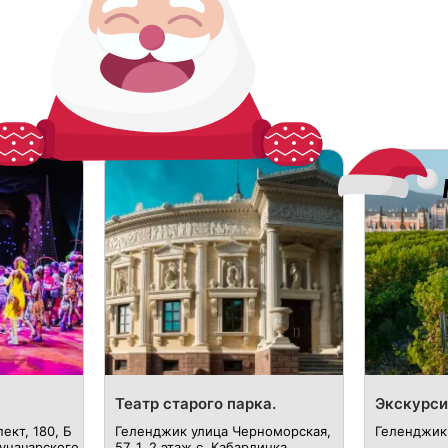
Театр старого парка.
Экскурси
кт, 180, Б​
Геленджик ​улица Черноморская,
Геленджик 
Луначарского
57, ​1, 2 этаж с. Кабардинка