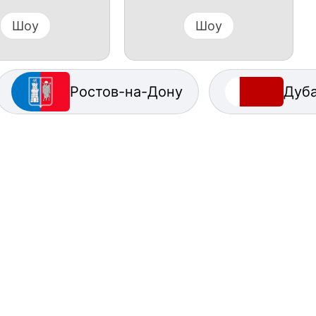
Шоу
Шоу
Ростов-на-Дону
Дуб