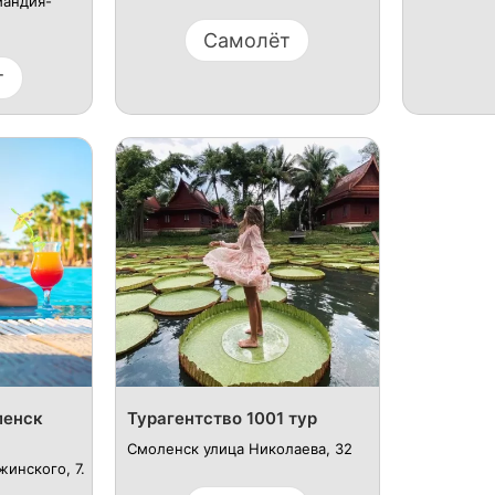
мандия-
Самолёт
т
ленск
Турагентство 1001 тур
Смоленск улица Николаева, 32
инского, 7.