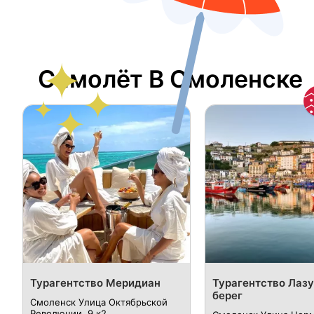
Самолёт В Смоленске
Турагентство Меридиан
Турагентство Лаз
берег
Смоленск Улица Октябрьской
Революции, 9 к2.