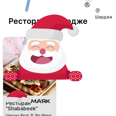
Шарджа
Ресторан В Шардже
Ресторан
"Shababeek"
Шарджа Block ‘B’, Big Wheel