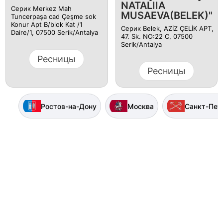
NATALIIA
Серик Merkez Mah
MUSAEVA(BELEK)"
Tuncerpaşa cad Çeşme sok
Konur Apt B/blok Kat /1
Серик Belek, AZİZ ÇELİK APT,
Daire/1, 07500 Serik/Antalya
47. Sk. NO:22 C, 07500
Serik/Antalya
Ресницы
Ресницы
Ростов-на-Дону
Москва
Санкт-Пет