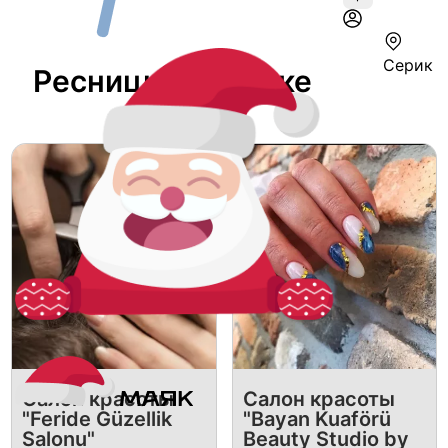
Серик
Ресницы В Серике
Салон красоты
Салон красоты
"Feride Güzellik
"Bayan Kuaförü
Salonu"
Beauty Studio by