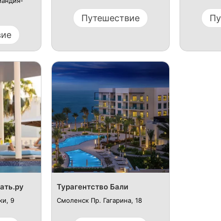
мандия-
Путешествие
Пу
вие
ать.ру
Турагентство Бали
ки, 9
Смоленск Пр. Гагарина, 18