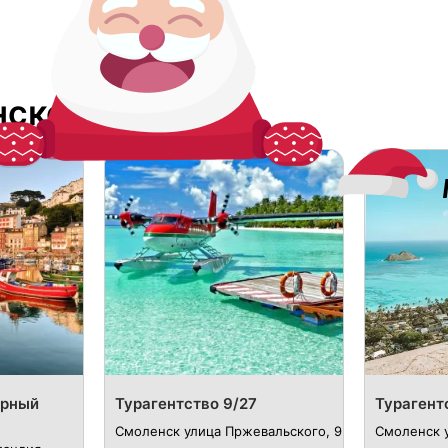
нске
урный
Турагентство 9/27
Турагент
Смоленск улица Пржевальского, 9
Смоленск 