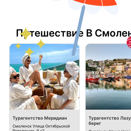
Путешествие В Смоле
Турагентство Меридиан
Турагентство Лаз
берег
Смоленск Улица Октябрьской
Революции, 9 к2.