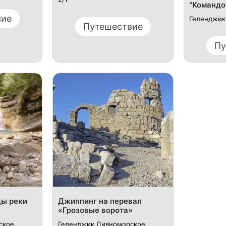
"Командо
вие
Геленджик 
Путешествие
Пу
ы реки
Джиппинг на перевал
«Грозовые ворота»
ское.
Геленджик Дивноморское.