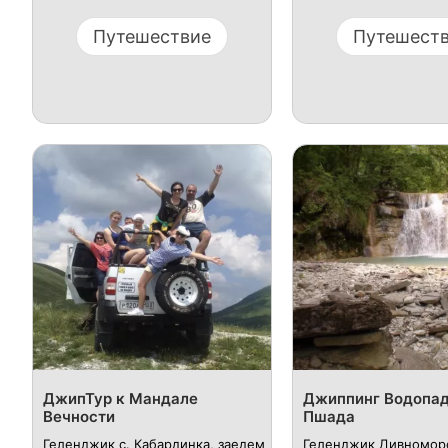
Путешествие
Путешест
ДжипТур к Мандале
Джиппинг Водопад
Вечности
Пшада
Геленджик с. Кабардинка, заедем
Геленджик Дивномор