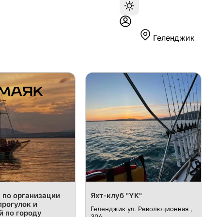
Геленджик
я по организации
Яхт-клуб "YK"
прогулок и
Геленджик ул. Революционная ,
й по городу
30А