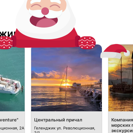
джике
venture"
Центральный причал
​Компани
морских 
юционная, 2А
Геленджик ул. Революционная,
экскурси
2/1