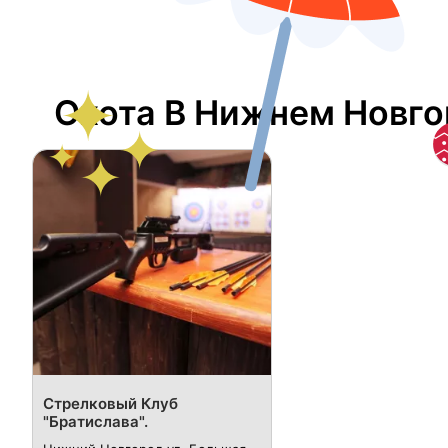
Охота В Нижнем Новг
Стрелковый Клуб
"Братислава".