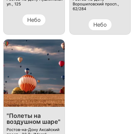
ул., 125
Ворошиловский просп.,
62/284
Небо
Небо
"Полеты на
воздушном шаре"
Ростов-на-Дону Аксайский