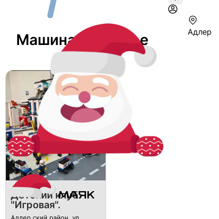
Адлер
Машина В Адлере
Детский клуб
"Игровая".
Адлер ский район, ​ул.