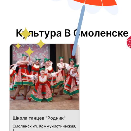
Культура В Смоленске
Школа танцев "Родник"
Смоленск ул. ​Коммунистическая,
1