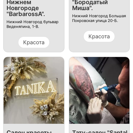
Нижнем
"Бородатый
Новгороде
Миша".
"BarbarossA".
Нижний Новгород Большая
Покровская улица 20-Б.
Нижний Новгород 6ульвар
Веденяпина, 1-В.
Красота
Красота
Салон красоты
Тату-салон "Santal