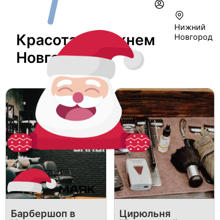
Нижний
Красота В Нижнем
Новгород
Новгороде
Барбершоп в
Цирюльня