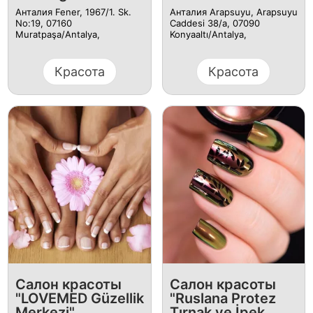
Анталия Fener, 1967/1. Sk.
Анталия Arapsuyu, Arapsuyu
No:19, 07160
Caddesi 38/a, 07090
Muratpaşa/Antalya,
Konyaaltı/Antalya,
Красота
Красота
Салон красоты
Салон красоты
"LOVEMED Güzellik
"Ruslana Protez
Merkezi"
Tırnak ve İpek