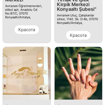
Kirpik Merkezi
Анталия Öğretmenevleri,
Konyaaltı Şubesi"
elibol apt, Anadolu Cd
No:87/C, 07070
Анталия Uluç, Çalışkanlar
Konyaaltı/Antalya,
sitesi, 1142. Sk. D:4b, 07070
Konyaaltı/Antalya,
Красота
Красота