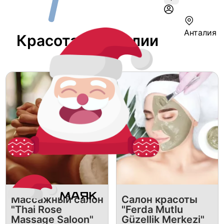
Анталия
Красота В Анталии
Массажный салон
Салон красоты
"Thai Rose
"Ferda Mutlu
Massage Saloon"
Güzellik Merkezi"