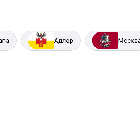
апа
Адлер
Москв