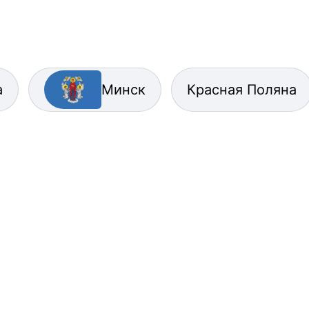
а
Минск
Красная Поляна