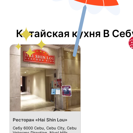
Китайская кухня В Себ
Ресторан «Hai Shin Lou»
Себу 6000 Cebu, Cebu City, Cebu
Veterans Direction, Nivel Hills