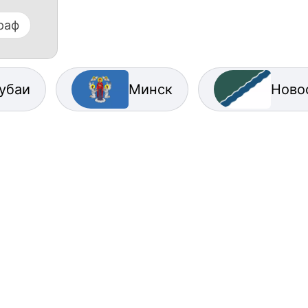
раф
убаи
Минск
Ново