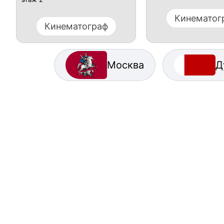
Кинематог
Кинематограф
Москва
Д