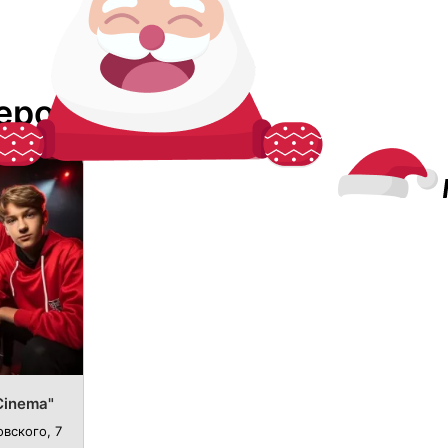
ерополе
Cinema"
вского, 7