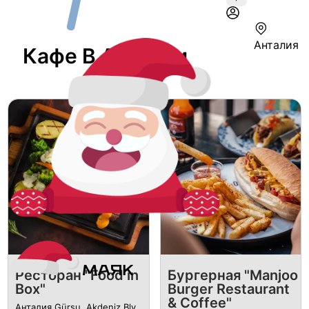
Анталия
Кафе В Анталии
Ресторан "Food in
Бургерная "Manjoo
Box"
Burger Restaurant
& Coffee"
Анталия Gürsu, Akdeniz Blv.