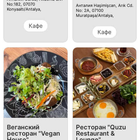
No:182, 07070
Анталия Haşimişcan, Arık Cd.
Konyaaltı/Antalya,
No: 2A, 07100
Muratpaşa/Antalya,
Кафе
Кафе
Веганский
Ресторан "Quzu
ресторан "Vegan
Restaurant &
House"
Lounge"