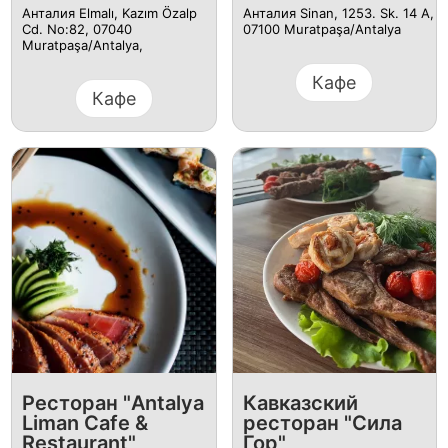
Анталия Elmalı, Kazım Özalp
Анталия Sinan, 1253. Sk. 14 A,
Cd. No:82, 07040
07100 Muratpaşa/Antalya
Muratpaşa/Antalya,
Кафе
Кафе
Ресторан "Antalya
Кавказский
Liman Cafe &
ресторан "Сила
Restaurant"
Гор"