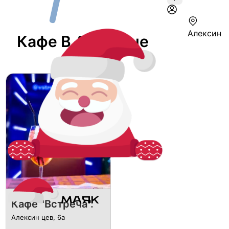
Алексин
Кафе В Алексине
Кафе "Встреча".
Алексин цев, 6а