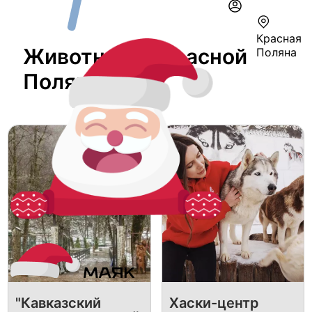
Красная
Животные В Красной
Поляна
Поляне
"Кавказский
Хаски-центр