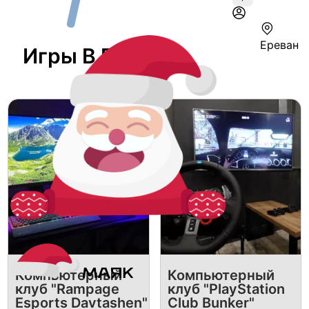
Ереван
Игры В Ереване
Компьютерный
Компьютерный
клуб "Rampage
клуб "PlayStation
Esports Davtashen"
Club Bunker"