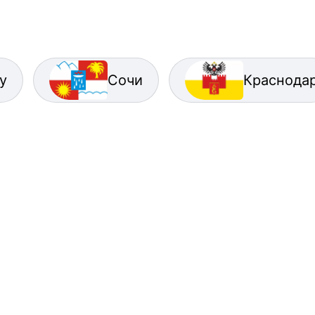
у
Сочи
Краснода