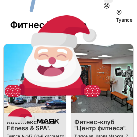
Туапсе
Фитнес В Туапсе
Комплекс "Rosa
Фитнес-клуб
Fitness & SPA".
"Центр фитнеса".
Туапсе А-147, 60-й километр
Туапсе ул. Карла Маркса, 7