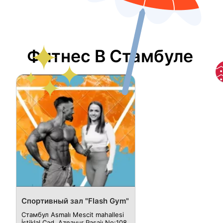
Фитнес В Стамбуле
Спортивный зал "Flash Gym"
Стамбул Asmalı Mescit mahallesi
İstiklal Cad. Aznavur Pasajı No:108