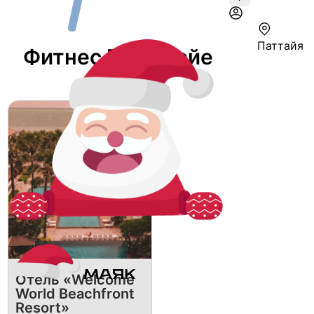
Паттайя
Фитнес В Паттайе
Отель «Welcome
World Beachfront
Resort»