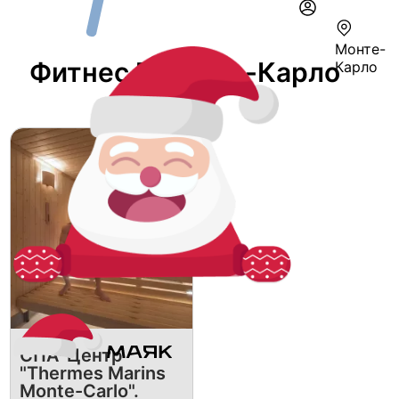
Монте-
Фитнес В Монте-Карло
Карло
СПА-Центр
"Thermes Marins
Monte-Carlo".