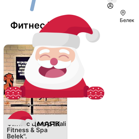
Белек
Фитнес В Белеке
Фитнес Центр "Dali
Fitness & Spa
Belek".