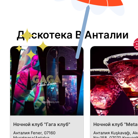
Дискотека В Анталии
Ночной клуб "Гага клуб"
Ночной клуб "Meta
Анталия Fener, 07160
Анталия Kuşkavağı, Akd
Muratpaşa/Antalya
No:158, 07070 Konyaalt