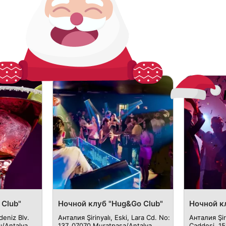
 Club"
Ночной клуб "Hug&Go Club"
Ночной к
eniz Blv.
Анталия Şirinyalı, Eski, Lara Cd. No:
Анталия Şir
ı/Antalya,
137, 07070 Muratpaşa/Antalya,
Caddesi, 15