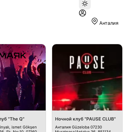
Анталия
луб "The Q"
Ночной клуб "PAUSE CLUB"
inyalı, ismet Gökşen
Анталия Güzeloba 07230
16. Sk. No:10, 07160
Muratpaşa/Antalya 36, 851134