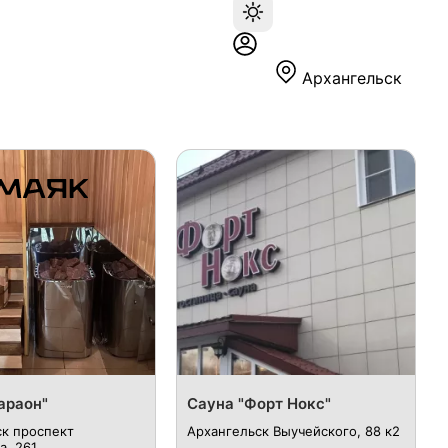
Архангельск
араон"
Сауна "Форт Нокс"
к ​проспект
Архангельск ​Выучейского, 88 к2
а, 261