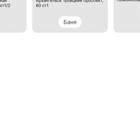
ная
Архангельск ​Троицкий проспект,
ст1/2
60 ст1
Баня