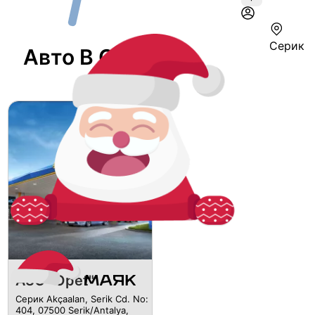
Серик
Авто В Серике
АЗС "Opet"
Серик Akçaalan, Serik Cd. No:
404, 07500 Serik/Antalya,