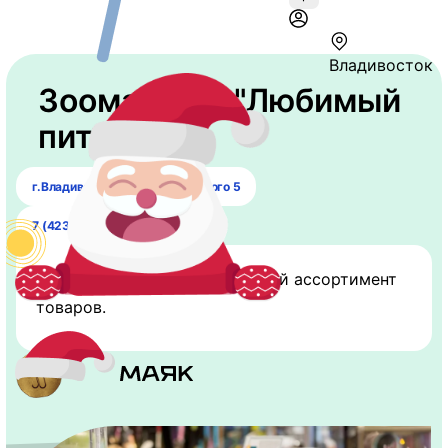
Владивосток
Зоомагазин "Любимый
питомец".
г.Владивосток, ул.Черняховского 5
7 (423) 293-56-70
Отличный зоомагазин.Хороший ассортимент
товаров.