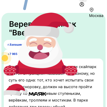
Москва
​Веревочный парк
"Вверх"
г.Балашиха, ул.Луговая 5а
+7 965 290 33 66
Верёвочный, канатный, тайпарк или скайпарк
— этот аттракцион называют по-разному, но
суть его одна: тот, кто хочет испытать свои
силы и сноровку, должен на высоте пройти
трассу по неустойчивым ступенькам,
верёвкам, троллеям и мостикам. В парке
действует три трассы общей