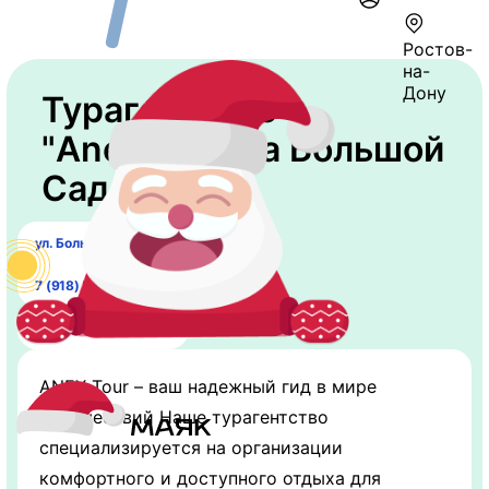
Ростов-
на-
Дону
Турагентство
"AnexTour" на Большой
Садовой
​ул. Большая Садовая, 186
7 (918) 555-60-30
wa.me/79185556030
ANEX Tour – ваш надежный гид в мире
путешествий Наше турагентство
специализируется на организации
комфортного и доступного отдыха для