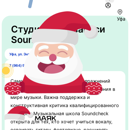
Уфа
Студия звукозаписи
Soundcheck
Уфа, ул. ​Энтузиастов, 16.
7 (964) 960-65-65
Самостоятельных регулярных упражнений
недостаточно для успешного продвижения в
мире музыки. Важна поддержка и
конструктивная критика квалифицированного
педагога. Музыкальная школа Soundcheck
открыта для тех, кто хочет учиться вокалу,
осваивать гитару, фортепиано, расширять