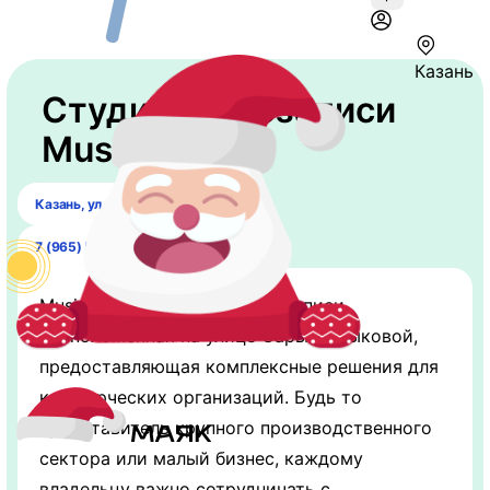
Казань
Студия звукозаписи
Music room
Казань, ул. ​Большая Красная, 34.
7 (965) 599-18-20
Music Room — студия звукозаписи,
расположенная на улице Сары Садыковой,
предоставляющая комплексные решения для
коммерческих организаций. Будь то
представитель крупного производственного
сектора или малый бизнес, каждому
владельцу важно сотрудничать с