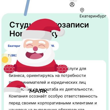
Екатеринбург
Студия звукозаписи
Honky-tonky
Екатеринбург, ул. Мичурина, 99.
7 (992) 091-24-07
Honky-tonky предоставляет услуги для
бизнеса, ориентируясь на потребности
предпринимателей и юридических лиц
независимо от масштаба их деятельности.
Компания осознаёт особую ответственность
перед своими корпоративными клиентами и
нацелена на выполнение обязательств