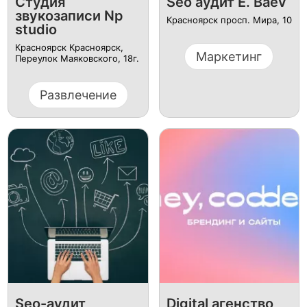
Студия
Seo аудит E. Baev
звукозаписи Np
Красноярск просп. Мира, 10
studio
Красноярск Красноярск, ​
Маркетинг
Переулок Маяковского, 18г​.
Развлечение
Seo-аудит
Digital агенство