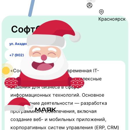
Красноярск
СофтСервис
ул. Академика Киренского, 89
+7 (902) 923-77-05
«СофтСервис» — это современная IT-
компания, предлагающая комплексные
решения для бизнеса в сфере
информационных технологий. Основное
направление деятельности — разработка
программного обеспечения, включая
создание веб- и мобильных приложений,
корпоративных систем управления (ERP, CRM)