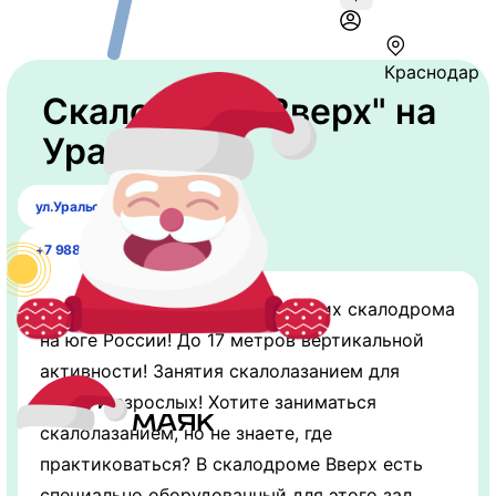
Краснодар
​Скалодром "Вверх" на
Уральской
ул.Уральская 98/11​
+7 988 520-80-20
«Вверх» – это два самых больших скалодрома
на юге России! До 17 метров вертикальной
активности! Занятия скалолазанием для
детей и взрослых! Хотите заниматься
скалолазанием, но не знаете, где
практиковаться? В скалодроме Вверх есть
специально оборудованный для этого зал.