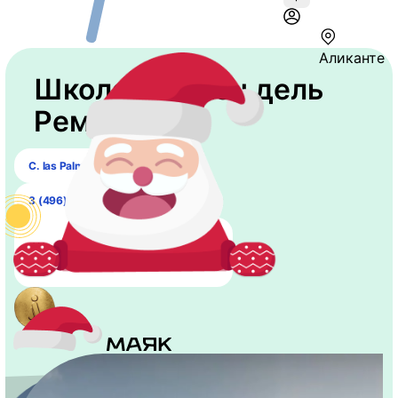
Аликанте
Школа "Вирхен дель
Ремедио"
C. las Palmas, 1
3 (496) 593-73-10
Школа в городе Аликанте