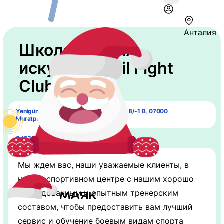
Анталия
Школа боевых
искусств "Asil Fight
Club"
Yenigün, Mepas Avm Altı, 1075. Sk. No: 8/-1 B, 07000
Muratpaşa/Antalya,
0 (530) 320-39-03
Мы ждем вас, наши уважаемые клиенты, в
нашем спортивном центре с нашим хорошо
оборудованным и опытным тренерским
составом, чтобы предоставить вам лучший
сервис и обучение боевым видам спорта