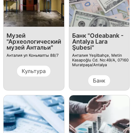
Музей
Банк "Odeabank -
"Археологический
Antalya Lara
музей Антальи"
Şubesi"
Анталия ул Коньяалты 88/7
Анталия Yeşilbahçe, Metin
Kasapoğlu Cd. No:49/A, 07160
Muratpaşa/Antalya
Культура
Банк