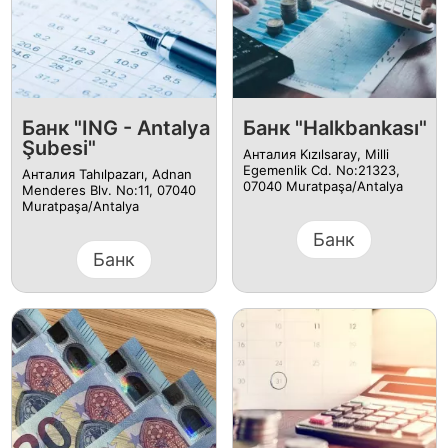
Банк "ING - Antalya
Банк "Halkbankası"
Şubesi"
Анталия Kızılsaray, Milli
Egemenlik Cd. No:21323,
Анталия Tahılpazarı, Adnan
07040 Muratpaşa/Antalya
Menderes Blv. No:11, 07040
Muratpaşa/Antalya
Банк
Банк