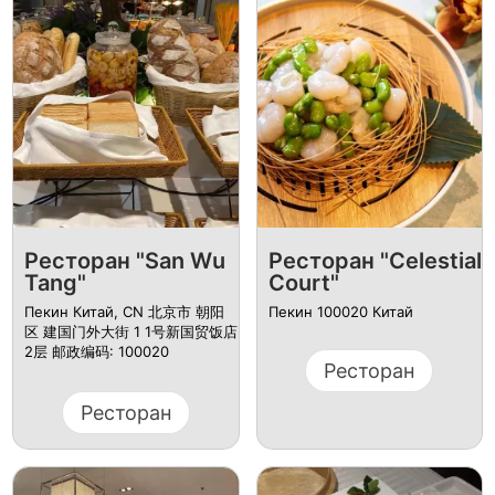
Ресторан "San Wu
Ресторан "Celestial
Tang"
Court"
Пекин Китай, CN 北京市 朝阳
Пекин 100020 Китай
区 建国门外大街 1 1号新国贸饭店
2层 邮政编码: 100020
Ресторан
Ресторан