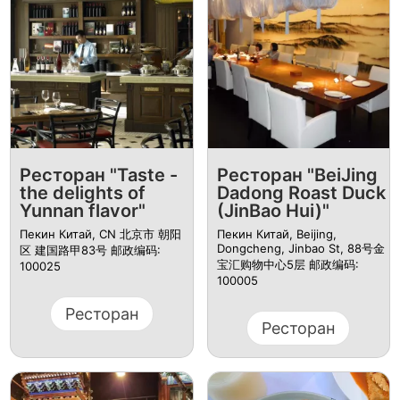
Ресторан "Taste -
Ресторан "BeiJing
the delights of
Dadong Roast Duck
Yunnan flavor"
(JinBao Hui)"
Пекин Китай, CN 北京市 朝阳
Пекин Китай, Beijing,
Dongcheng, Jinbao St, 88号金
区 建国路甲83号 邮政编码:
宝汇购物中心5层 邮政编码:
100025
100005
Ресторан
Ресторан