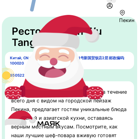
Пекин
Ресторан "San Wu
Tang"
Китай, CN 北京市 朝阳区 建国门外大街 1 1号新国贸饭店2层 邮政编码:
100020
65052277
Ресторан San Wu Tang, работающий в течение
всего дня с видом на городской пейзаж
Пекина, предлагает гостям уникальные блюда
пекинской и азиатской кухни, оставаясь
верным местным вкусам. Посмотрите, как
наши лучшие шеф-повара вживую готовят