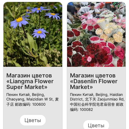
Магазин цветов
Магазин цветов
«Liangma Flower
«Dasenlin Flower
Super Market»
Market»
Пекин Китай, Beijing,
Пекин Китай, Beijing, Haidian
Chaoyang, Maizidian W St, 麦
District, 北下关 Zaojunmiao Rd,
子店 邮政编码: 100600
中国社会科学院皂君庙宿舍 邮政
编码: 100082
Цветы
Цветы