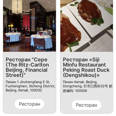
Ресторан "Cepe
Ресторан «Siji
(The Ritz-Carlton
Minfu Restaurant
Beijing, Financial
Peking Roast Duck
Street)"
(Dengshikou)»
Пекин 1 Jinchengfang E St,
Пекин Китай, Beijing,
Fuchengmen, Xicheng District,
Dongcheng, 灯市口西街32号 邮
Beijing, Китай, 100032
政编码: 100006
Ресторан
Ресторан