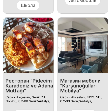
Автомобиль
Школа
Ресторан "Pidecim
Магазин мебели
Karadeniz ve Adana
"Kurşunoğulları
Mutfağı"
Mobilya"
Серик Akçaalan, Serik Cd.
Серик Akçaalan, 4122. Sk.,
No:410, 07500 Serik/Antalya,
07500 Serik/Antalya,