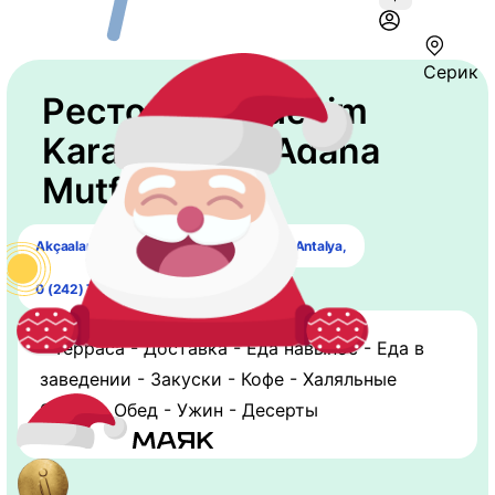
Серик
Ресторан "Pidecim
Karadeniz ve Adana
Mutfağı"
Akçaalan, Serik Cd. No:410, 07500 Serik/Antalya,
0 (242) 721-00-30
- Терраса - Доставка - Еда навынос - Еда в
заведении - Закуски - Кофе - Халяльные
блюда - Обед - Ужин - Десерты