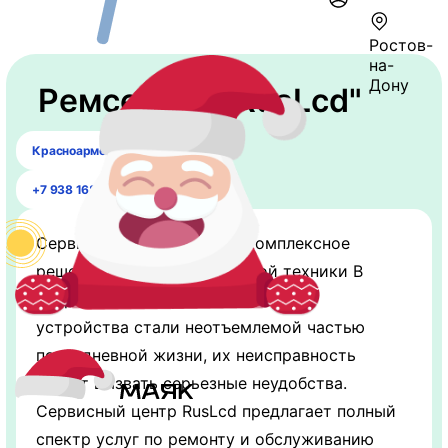
Ростов-
на-
Дону
Ремсервис "RusLcd"
Красноармейская ул., 278
+7 938 168-85-38
Сервисный центр RusLcd: комплексное
решение для вашей цифровой техники В
современном мире, где мобильные
устройства стали неотъемлемой частью
повседневной жизни, их неисправность
может вызвать серьезные неудобства.
Сервисный центр RusLcd предлагает полный
спектр услуг по ремонту и обслуживанию