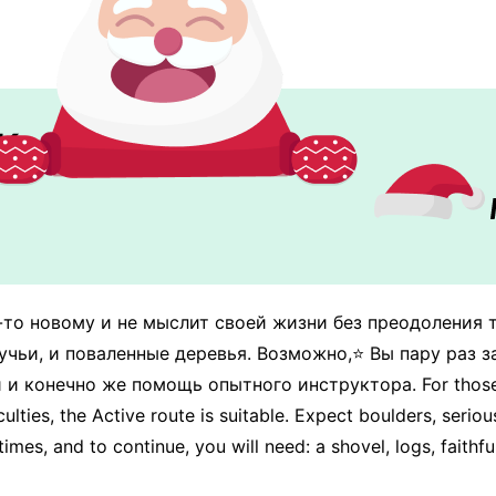
"Квадроциклов"
-то новому и не мыслит своей жизни без преодоления
учьи, и поваленные деревья. Возможно,⭐️ Вы пару раз з
и конечно же помощь опытного инструктора. For those w
iculties, the Active route is suitable. Expect boulders, se
times, and to continue, you will need: a shovel, logs, faith