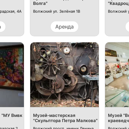
Волга"
"Квадроц
радская, 4А
Волжский ул. Зелёная 1В
Волжский у
а
Аренда
я "МУ Вмвк
Музей-мастерская
Музей "В
"Скульптора Петра Малкова"
краеведч
радская 2
Волжский просп. имени Ленина
Волжский у