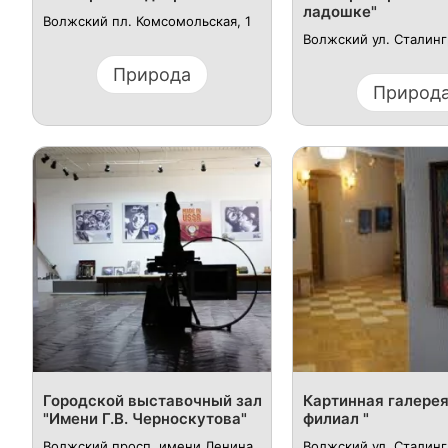
ладошке"
Волжский пл. Комсомольская, 1
Волжский ул. Сталинг
Природа
Природ
Городской выставочный зал
Картинная галере
"Имени Г.В. Черноскутова"
филиал "
Волжский просп. имени Ленина
Волжский ул. Сталинг