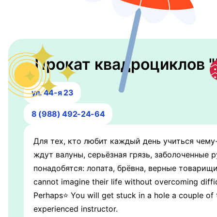
Прокат квадроциклов 
ул. 44-я 23
8 (988) 492-24-64
Для тех, кто любит каждый день учиться чему
ждут валуны, серьёзная грязь, заболоченные р
понадобятся: лопата, брёвна, верные товарищи 
cannot imagine their life without overcoming diff
Perhaps⭐️ You will get stuck in a hole a couple of 
experienced instructor.