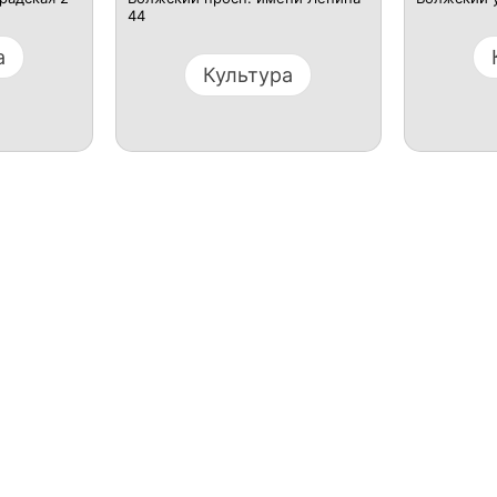
44
а
Культура