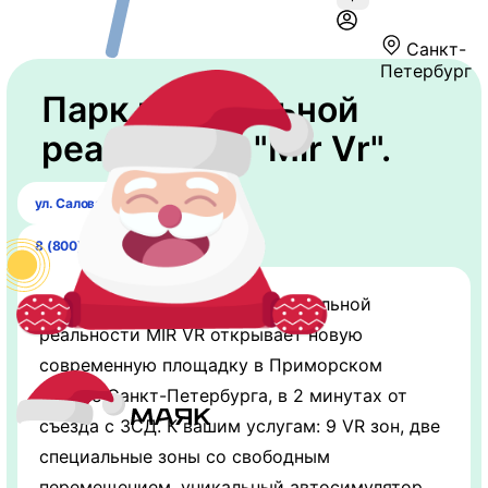
Санкт-
Петербург
Парк виртуальной
реальности "Mir Vr".
ул. Салова, 61 (этаж 2)
8 (800) 500-69-45
Крупнейшая сеть клубов виртуальной
реальности MIR VR открывает новую
современную площадку в Приморском
районе Санкт-Петербурга, в 2 минутах от
съезда с ЗСД. К вашим услугам: 9 VR зон, две
специальные зоны со свободным
перемещением, уникальный автосимулятор,