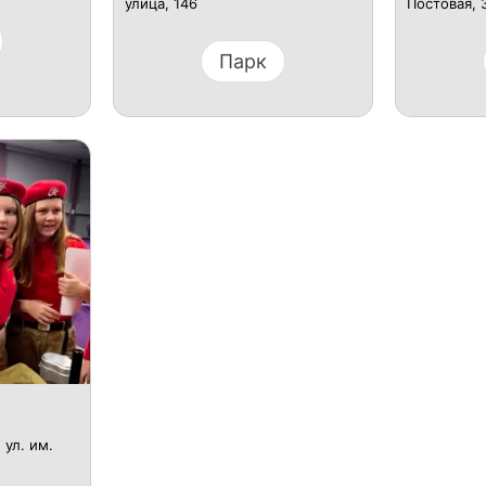
улица, 146
Постовая, 
Парк
 ул. им.