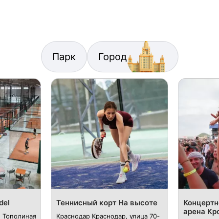
Парк
Город
del
Теннисный корт На высоте
Концертн
арена Кр
, Тополиная
Краснодар Краснодар, улица 70-