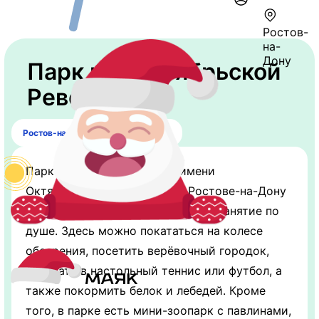
Ростов-
на-
Дону
Парк им. Октябрьской
Революции
Ростов-на-Дону, пл. Театральная 3
Парк аттракционов «Парк имени
Октябрьской Революции» в Ростове-на-Дону
— это место, где каждый найдет занятие по
душе. Здесь можно покататься на колесе
обозрения, посетить верёвочный городок,
поиграть в настольный теннис или футбол, а
также покормить белок и лебедей. Кроме
того, в парке есть мини-зоопарк с павлинами,