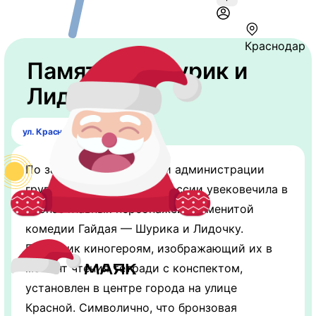
Краснодар
Памятник "Шурик и
Лидочка"
ул. Красная 135
По заказу краснодарской администрации
группа художников юга России увековечила в
бронзе главных персонажей знаменитой
комедии Гайдая — Шурика и Лидочку.
Памятник киногероям, изображающий их в
момент чтения тетради с конспектом,
установлен в центре города на улице
Красной. Символично, что бронзовая