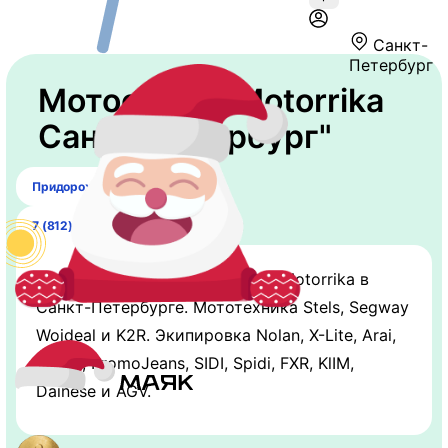
Санкт-
Петербург
Мотосалон "Motorrika
Санкт-Петербург"
Придорожная аллея 8
7 (812) 660-88-70
Мотосалон федеральной сети Motorrika в
Санкт-Петербурге. Мототехника Stels, Segway
Woideal и K2R. Экипировка Nolan, X-Lite, Arai,
Blauer, PromoJeans, SIDI, Spidi, FXR, KlIM,
Dainese и AGV.