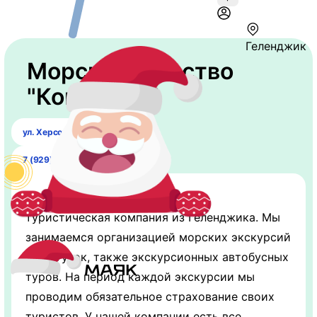
Геленджик
Морское агенство
"Командор"
ул. Херсонская 9, этаж 2
7 (929) 848-12-08
ООО «Командор» — судоходно-
туристическая компания из Геленджика. Мы
занимаемся организацией морских экскурсий
и прогулок, также экскурсионных автобусных
туров. На период каждой экскурсии мы
проводим обязательное страхование своих
туристов. У нашей компании есть все